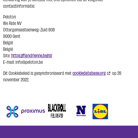
contactinformatie:
Peloton
We Ride NV
Ottergemsesteenweg-Zuid 808
9000 Gent
België
België
Site:
https://flandrienne.be/nl/
E-mail:
info@
peloton.be
Dit Cookiebeleid is gesynchroniseerd met
cookiedatabase.org
op 28
november 2022.